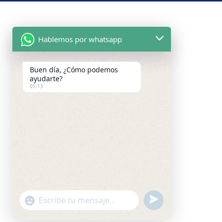
Hablemos por whatsapp
Buen día, ¿Cómo podemos
ayudarte?
05:13
undefined
"+chaty_settings.lang.emoji_picker+"
WhatsApp
Message