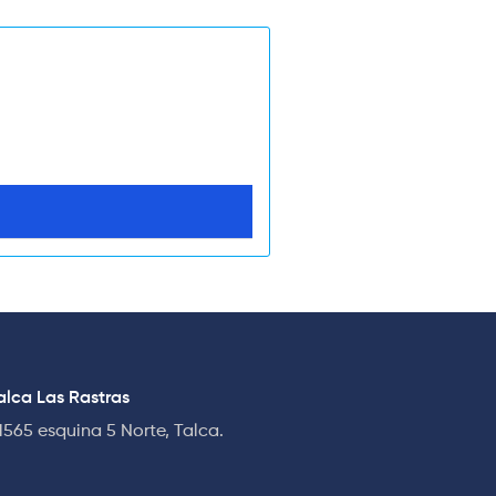
lca Las Rastras
1565 esquina 5 Norte, Talca.