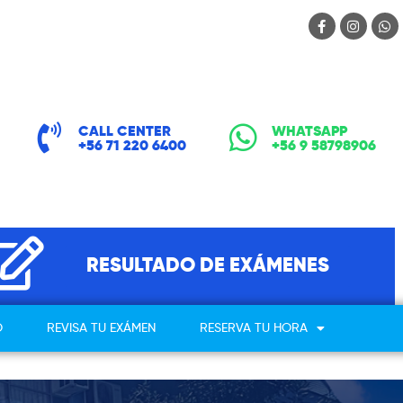
CALL CENTER
WHATSAPP
+56 71 220 6400
+56 9 58798906
RESULTADO DE EXÁMENES
O
REVISA TU EXÁMEN
RESERVA TU HORA