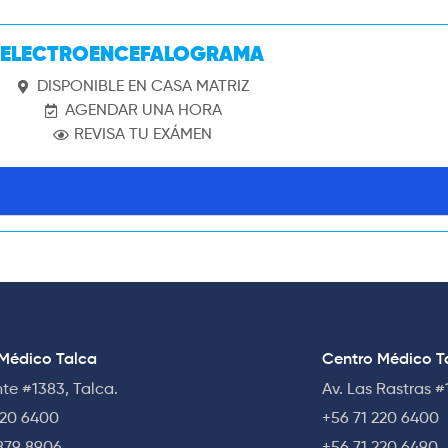
ELECTROENCEFALOGRAMA
DISPONIBLE EN CASA MATRIZ
AGENDAR UNA HORA
REVISA TU EXÁMEN
Médico Talca
Centro Médico Ta
nte #1383, Talca.
Av. Las Rastras #
220 6400
+56 71 220 6400