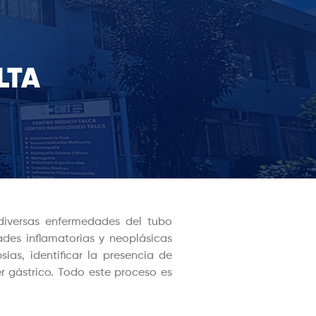
LTA
 diversas enfermedades del tubo
dades inflamatorias y neoplásicas
ias, identificar la presencia de
r gástrico. Todo este proceso es