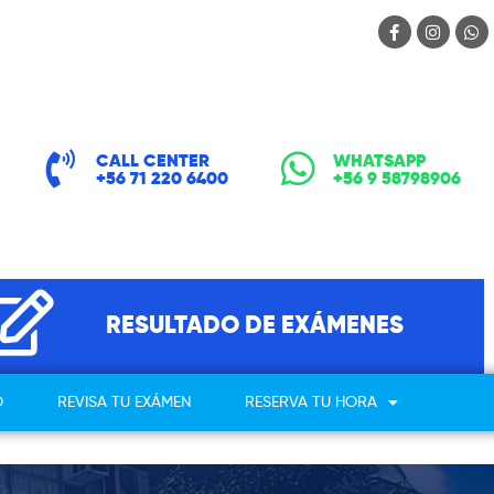
CALL CENTER
WHATSAPP
+56 71 220 6400
+56 9 58798906
RESULTADO DE EXÁMENES
O
REVISA TU EXÁMEN
RESERVA TU HORA