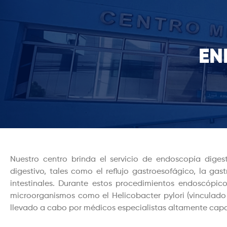
EN
Nuestro centro brinda el servicio de endoscopía diges
digestivo, tales como el reflujo gastroesofágico, la gas
intestinales. Durante estos procedimientos endoscópicos
microorganismos como el Helicobacter pylori (vinculado 
llevado a cabo por médicos especialistas altamente cap