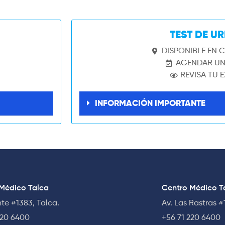
TEST DE U
DISPONIBLE EN 
AGENDAR UN
REVISA TU 
INFORMACIÓN IMPORTANTE
Médico Talca
Centro Médico Ta
nte #1383, Talca.
Av. Las Rastras #
220 6400
+56 71 220 6400