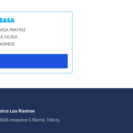
REASA
CASA MATRIZ
A HORA
EXÁMEN
lca Las Rastras
1565 esquina 5 Norte, Talca.