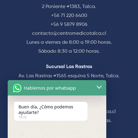
2 Poniente #1383, Talca.
+56 71 220 6400
+56 9 5879 8906
contacto@centromedicotalca.cl
Lunes a viernes de 8:00 a 19:00 horas.
Sábado 8:30 a 12:00 horas.
Sucursal Las Rastras
Av. Las Rastras #1565 esquina 5 Norte, Talca.
+56 71 220 6400
Hablemos por whatsapp
+56 71 220 6490
+56 9 5879 8906
Buen día, ¿Cómo podemos
ayudarte?
sucursallasrastras@centromedicotalca.cl
18:22
Lunes a viernes de 8:30 a 18:30 horas.
Inscríbete a nuestro Newsletter