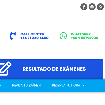
CALL CENTER
WHATSAPP
+56 71 220 6400
+56 9 58798906
RESULTADO DE EXÁMENES
O
REVISA TU EXÁMEN
RESERVA TU HORA